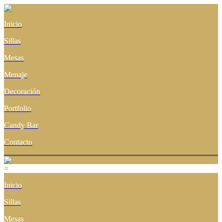
Inicio
Sillas
Mesas
Menaje
Decoración
Portfolio
Candy Bar
Contacto
≡
Inicio
Sillas
Mesas