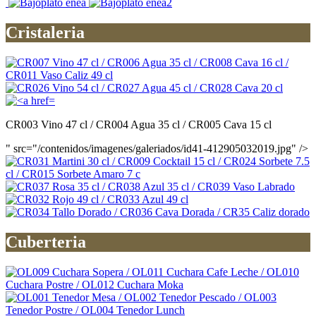
Cristaleria
CR003 Vino 47 cl / CR004 Agua 35 cl / CR005 Cava 15 cl
" src="/contenidos/imagenes/galeriados/id41-412905032019.jpg" />
Cuberteria