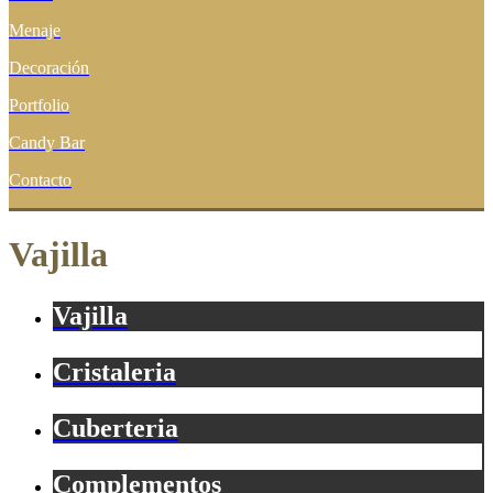
Menaje
Decoración
Portfolio
Candy Bar
Contacto
Vajilla
Vajilla
Cristaleria
Cuberteria
Complementos