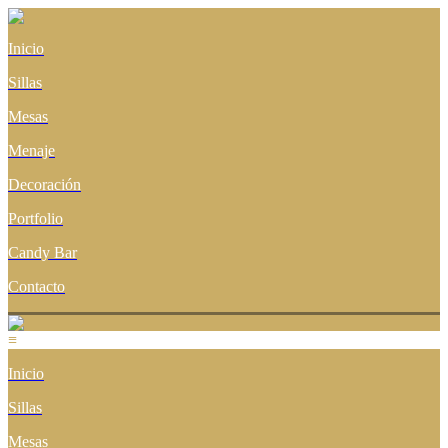
Inicio
Sillas
Mesas
Menaje
Decoración
Portfolio
Candy Bar
Contacto
≡
Inicio
Sillas
Mesas