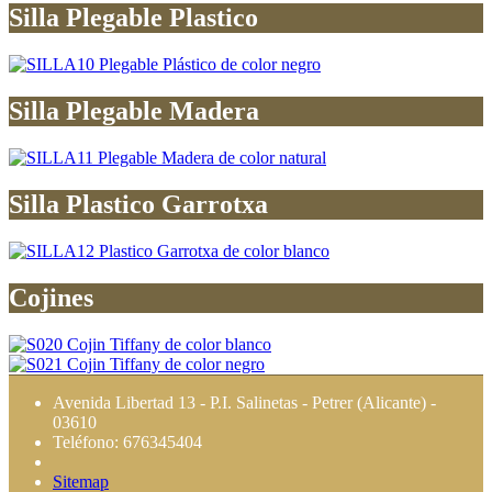
Silla Plegable Plastico
Silla Plegable Madera
Silla Plastico Garrotxa
Cojines
Avenida Libertad 13 - P.I. Salinetas - Petrer (Alicante) -
03610
Teléfono: 676345404
Sitemap